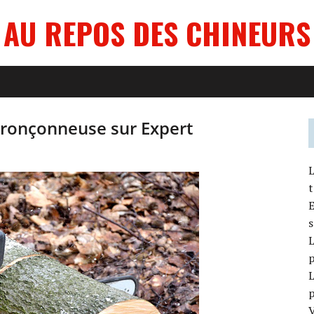
AU REPOS DES CHINEURS
tronçonneuse sur Expert
L
t
E
s
L
p
L
p
V